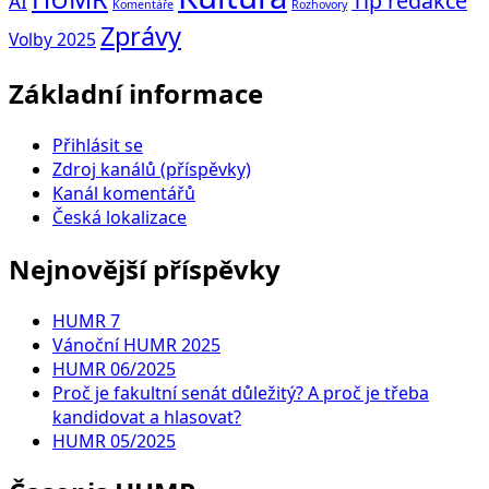
Tip redakce
AI
Komentáře
Rozhovory
Zprávy
Volby 2025
Základní informace
Přihlásit se
Zdroj kanálů (příspěvky)
Kanál komentářů
Česká lokalizace
Nejnovější příspěvky
HUMR 7
Vánoční HUMR 2025
HUMR 06/2025
Proč je fakultní senát důležitý? A proč je třeba
kandidovat a hlasovat?
HUMR 05/2025