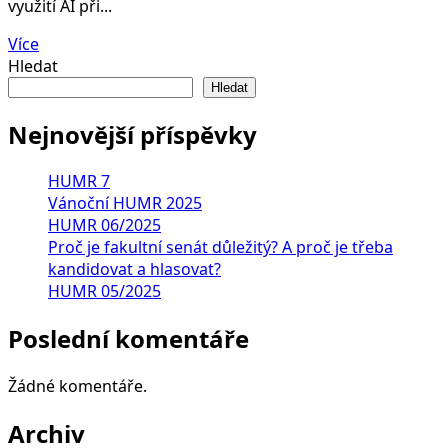
využití AI při...
Více
Hledat
Hledat
Nejnovější příspěvky
HUMR 7
Vánoční HUMR 2025
HUMR 06/2025
Proč je fakultní senát důležitý? A proč je třeba
kandidovat a hlasovat?
HUMR 05/2025
Poslední komentáře
Žádné komentáře.
Archiv