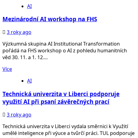
AI
Mezinárodní AI workshop na FHS
3 roky ago
Výzkumná skupina AI Institutional Transformation
pořádá na FHS workshop o AI z pohledu humanitních
věd 30. 11. a 1. 12....
Více
AI
Technická univerzita v Liberci podporuje
využití AI při psaní závěrečných prací
3 roky ago
Technická univerzita v Liberci vydala směrnici k Využití
umělé inteligence při výuce a tvůrčí práci. TUL podporuje