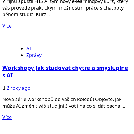
V říjnu spustil FHS AI tým nový e-learningový kurz, který
vás provede praktickými možnostmi práce s chatboty
během studia. Kurz...
Více
AI
Zprávy
Workshopy Jak studovat chytře a smysluplně
s AI
2 roky ago
Nová série workshopů od vašich kolegů! Objevte, jak
může AI změnit váš studijní život i na co si dát bacha!...
Více