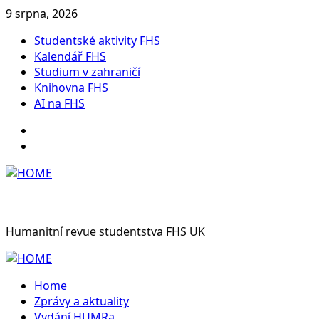
Skip
9 srpna, 2026
to
Studentské aktivity FHS
content
Kalendář FHS
Studium v zahraničí
Knihovna FHS
AI na FHS
Instagram
Facebook
Humanitní revue studentstva FHS UK
Primary
Menu
Home
Zprávy a aktuality
Vydání HUMRa