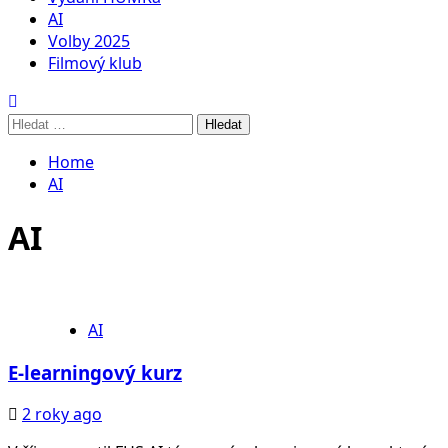
AI
Volby 2025
Filmový klub
Vyhledávání
Home
AI
AI
AI
E-learningový kurz
2 roky ago