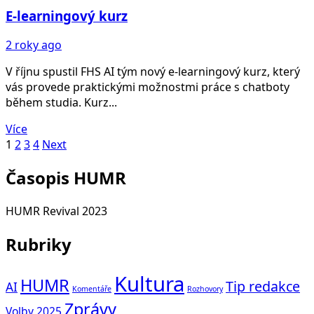
E-learningový kurz
2 roky ago
V říjnu spustil FHS AI tým nový e-learningový kurz, který
vás provede praktickými možnostmi práce s chatboty
během studia. Kurz...
Více
Stránkování
1
2
3
4
Next
příspěvků
Časopis HUMR
HUMR Revival 2023
Rubriky
Kultura
HUMR
Tip redakce
AI
Komentáře
Rozhovory
Zprávy
Volby 2025