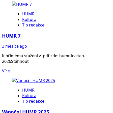
HUMR
Kultura
Tip redakce
HUMR 7
3 měsíce ago
K přímému stažení v .pdf zde: humr-kveten-
2026Stáhnout
Více
HUMR
Kultura
Tip redakce
Vánoční HUMR 2025