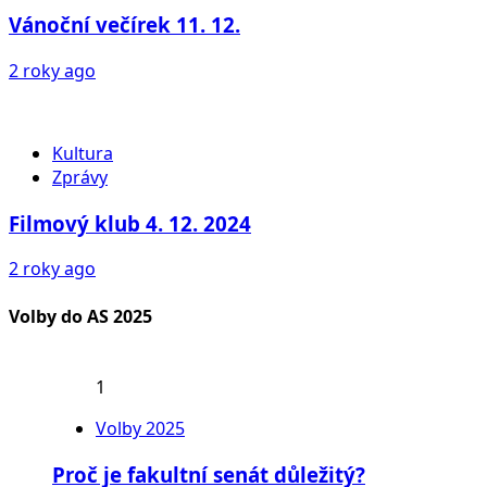
Vánoční večírek 11. 12.
2 roky ago
Kultura
Zprávy
Filmový klub 4. 12. 2024
2 roky ago
Volby do AS 2025
1
Volby 2025
Proč je fakultní senát důležitý?