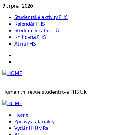
Skip
9 srpna, 2026
to
Studentské aktivity FHS
content
Kalendář FHS
Studium v zahraničí
Knihovna FHS
AI na FHS
Instagram
Facebook
Humanitní revue studentstva FHS UK
Primary
Menu
Home
Zprávy a aktuality
Vydání HUMRa
AI