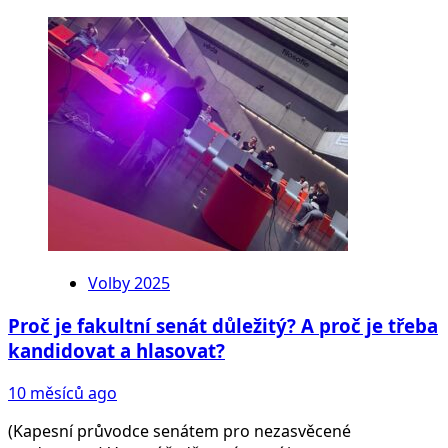
Volby 2025
Proč je fakultní senát důležitý? A proč je třeba
kandidovat a hlasovat?
10 měsíců ago
(Kapesní průvodce senátem pro nezasvěcené