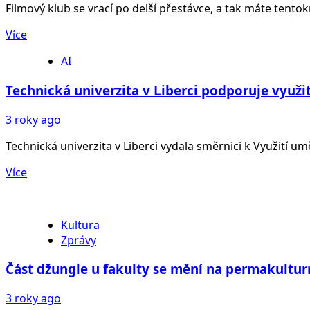
Filmový klub se vrací po delší přestávce, a tak máte tentokr
Více
AI
Technická univerzita v Liberci podporuje využit
3 roky ago
Technická univerzita v Liberci vydala směrnici k Využití uměl
Více
Kultura
Zprávy
Část džungle u fakulty se mění na permakultur
3 roky ago