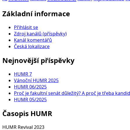
Základní informace
Přihlásit se
Zdroj kanálů (příspěvky)
Kanál komentářů
Česká lokalizace
Nejnovější příspěvky
HUMR 7
Vánoční HUMR 2025
HUMR 06/2025
Proč je fakultní senát důležitý? A proč je třeba kandi
HUMR 05/2025
Časopis HUMR
HUMR Revival 2023