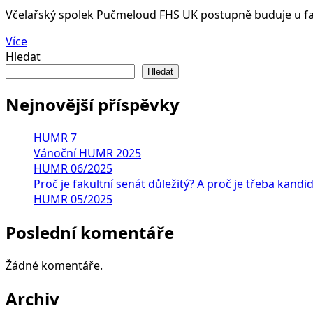
Včelařský spolek Pučmeloud FHS UK postupně buduje u fak
Více
Hledat
Hledat
Nejnovější příspěvky
HUMR 7
Vánoční HUMR 2025
HUMR 06/2025
Proč je fakultní senát důležitý? A proč je třeba kandi
HUMR 05/2025
Poslední komentáře
Žádné komentáře.
Archiv