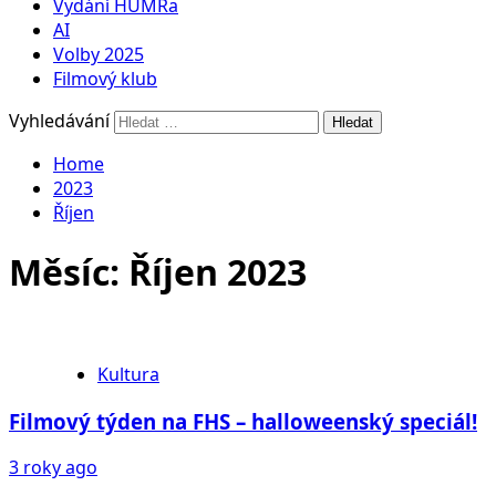
Vydání HUMRa
AI
Volby 2025
Filmový klub
Vyhledávání
Home
2023
Říjen
Měsíc:
Říjen 2023
Kultura
Filmový týden na FHS – halloweenský speciál!
3 roky ago