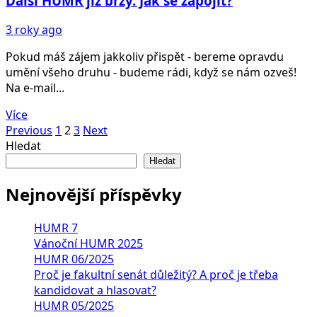
Další HUMR již brzy. Jak se zapojit?
3 roky ago
Pokud máš zájem jakkoliv přispět - bereme opravdu
umění všeho druhu - budeme rádi, když se nám ozveš!
Na e-mail...
Více
Stránkování
Previous
1
2
3
Next
Hledat
příspěvků
Hledat
Nejnovější příspěvky
HUMR 7
Vánoční HUMR 2025
HUMR 06/2025
Proč je fakultní senát důležitý? A proč je třeba
kandidovat a hlasovat?
HUMR 05/2025