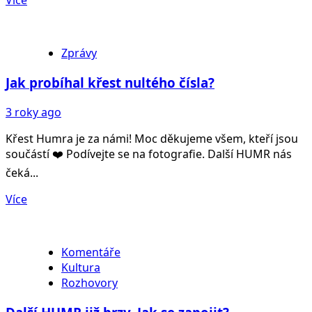
Více
Zprávy
Jak probíhal křest nultého čísla?
3 roky ago
Křest Humra je za námi! Moc děkujeme všem, kteří jsou
součástí ❤️ Podívejte se na fotografie. Další HUMR nás
čeká...
Více
Komentáře
Kultura
Rozhovory