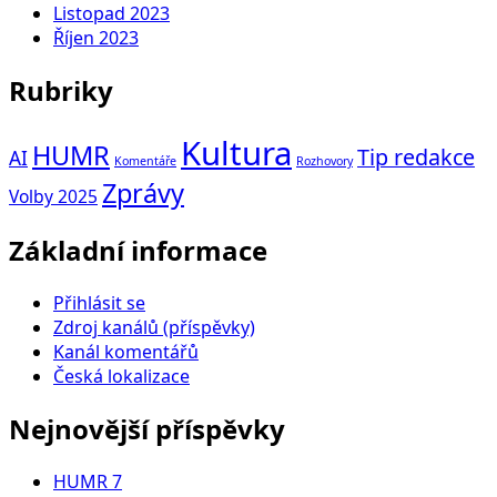
Listopad 2023
Říjen 2023
Rubriky
Kultura
HUMR
Tip redakce
AI
Komentáře
Rozhovory
Zprávy
Volby 2025
Základní informace
Přihlásit se
Zdroj kanálů (příspěvky)
Kanál komentářů
Česká lokalizace
Nejnovější příspěvky
HUMR 7