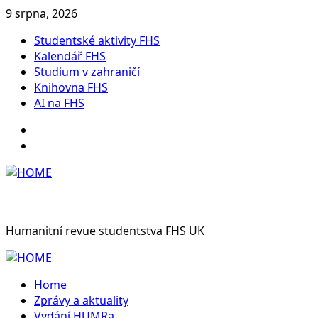
Skip
9 srpna, 2026
to
Studentské aktivity FHS
content
Kalendář FHS
Studium v zahraničí
Knihovna FHS
AI na FHS
Instagram
Facebook
Humanitní revue studentstva FHS UK
Primary
Menu
Home
Zprávy a aktuality
Vydání HUMRa