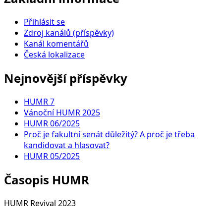
Přihlásit se
Zdroj kanálů (příspěvky)
Kanál komentářů
Česká lokalizace
Nejnovější příspěvky
HUMR 7
Vánoční HUMR 2025
HUMR 06/2025
Proč je fakultní senát důležitý? A proč je třeba
kandidovat a hlasovat?
HUMR 05/2025
Časopis HUMR
HUMR Revival 2023