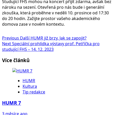
Studující FHS mohou na koncert přijít zdarma, avšak bez
nároku na sezení. Otevřená pro nás bude i generální
zkouška, která proběhne v neděli 10. prosince od 17:30
do 20 hodin. Zažijte prostor vašeho akademického
domova zase v novém kontextu.
Continue
Previous
Další HUMR již brzy. Jak se zapojit?
Next
Speciální prohlídka výstavy prof. Petříčka pro
Reading
studující FHS – 14. 12. 2023
Více článků
HUMR
Kultura
Tip redakce
HUMR 7
3 měsíce ago