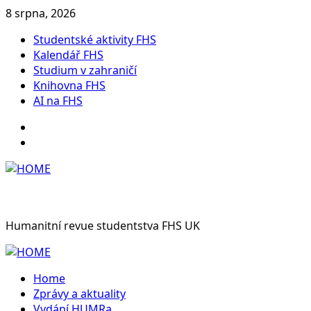
Skip
8 srpna, 2026
to
Studentské aktivity FHS
content
Kalendář FHS
Studium v zahraničí
Knihovna FHS
AI na FHS
Instagram
Facebook
Humanitní revue studentstva FHS UK
Primary
Menu
Home
Zprávy a aktuality
Vydání HUMRa