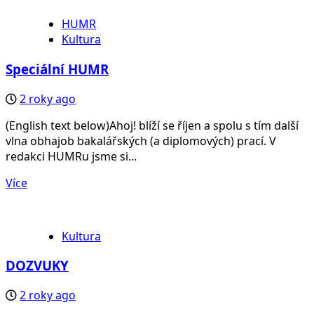
HUMR
Kultura
Speciální HUMR
2 roky ago
(English text below)Ahoj! blíží se říjen a spolu s tím další
vlna obhajob bakalářských (a diplomových) prací. V
redakci HUMRu jsme si...
Více
Kultura
DOZVUKY
2 roky ago