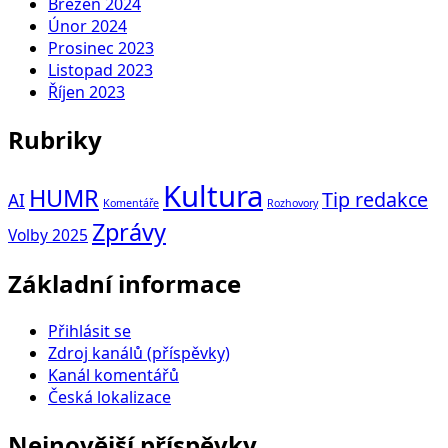
Březen 2024
Únor 2024
Prosinec 2023
Listopad 2023
Říjen 2023
Rubriky
Kultura
HUMR
Tip redakce
AI
Komentáře
Rozhovory
Zprávy
Volby 2025
Základní informace
Přihlásit se
Zdroj kanálů (příspěvky)
Kanál komentářů
Česká lokalizace
Nejnovější příspěvky