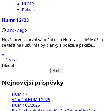
HUMR
Kultura
Humr 12/23
3 roky ago
Nové, první a první vánoční číslo Humra je zde! Můžete
se těšit na kulturní tipy, články a poezii, a pakliže...
Více
Stránkování
1
2
Next
Hledat
příspěvků
Hledat
Nejnovější příspěvky
HUMR 7
Vánoční HUMR 2025
HUMR 06/2025
Proč je fakultní senát důležitý? A proč je třeba