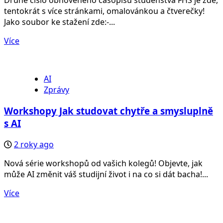
Druhé číslo obnoveného časopisu studenstva FHS je zde,
tentokrát s více stránkami, omalovánkou a čtverečky!
Jako soubor ke stažení zde:-...
Více
AI
Zprávy
Workshopy Jak studovat chytře a smysluplně
s AI
2 roky ago
Nová série workshopů od vašich kolegů! Objevte, jak
může AI změnit váš studijní život i na co si dát bacha!...
Více