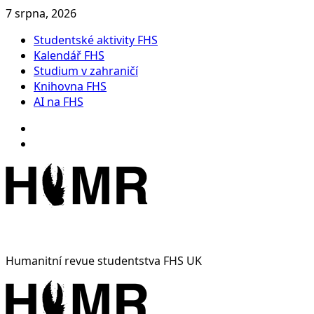
Skip
7 srpna, 2026
to
Studentské aktivity FHS
content
Kalendář FHS
Studium v zahraničí
Knihovna FHS
AI na FHS
Instagram
Facebook
Humanitní revue studentstva FHS UK
Primary
Menu